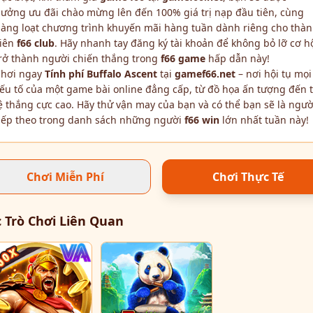
ưởng ưu đãi chào mừng lên đến 100% giá trị nạp đầu tiên, cùng
àng loạt chương trình khuyến mãi hàng tuần dành riêng cho thà
iên
f66 club
. Hãy nhanh tay đăng ký tài khoản để không bỏ lỡ cơ h
rở thành người chiến thắng trong
f66 game
hấp dẫn này!
hơi ngay
Tính phí Buffalo Ascent
tại
gamef66.net
– nơi hội tụ mọi
ếu tố của một game bài online đẳng cấp, từ đồ họa ấn tượng đến t
ệ thắng cực cao. Hãy thử vận may của bạn và có thể bạn sẽ là ngườ
iếp theo trong danh sách những người
f66 win
lớn nhất tuần này!
Chơi Miễn Phí
Chơi Thực Tế
 Trò Chơi Liên Quan