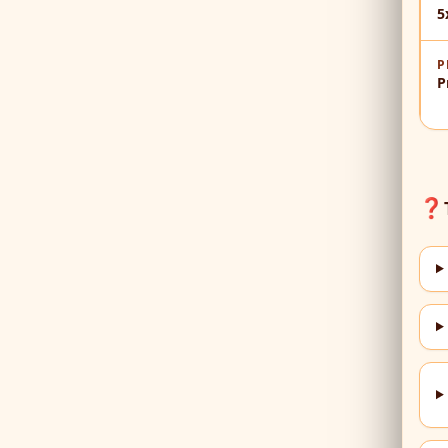
5
P
P
❓