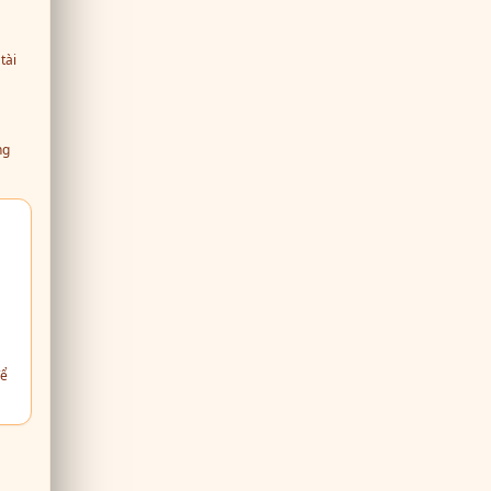
tài
ng
để