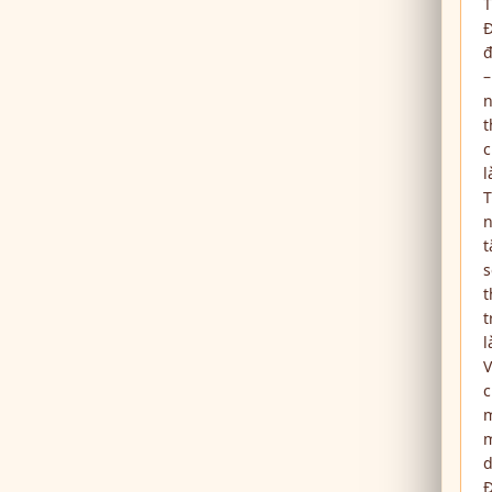
T
Đ
đ
–
n
t
c
l
T
n
t
s
t
t
l
V
c
m
m
d
Đ