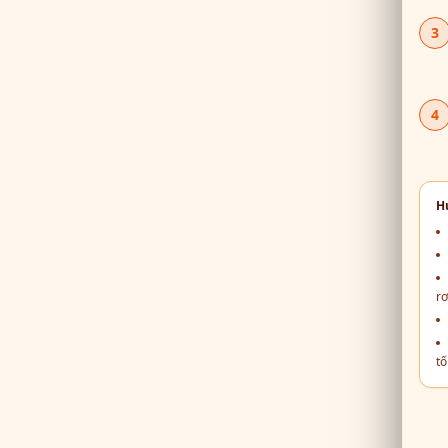
3
4
H
rơ
tố