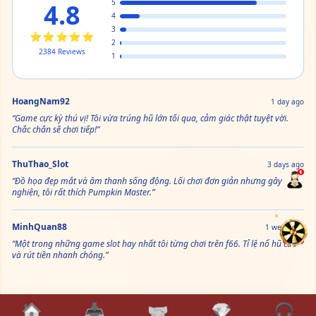
5
4.8
4
3
⭐⭐⭐⭐⭐
2
2384 Reviews
1
HoangNam92
1 day ago
“Game cực kỳ thú vị! Tôi vừa trúng hũ lớn tối qua, cảm giác thật tuyệt vời.
Chắc chắn sẽ chơi tiếp!”
ThuThao_Slot
3 days ago
“Đồ họa đẹp mắt và âm thanh sống động. Lối chơi đơn giản nhưng gây
nghiện, tôi rất thích Pumpkin Master.”
MinhQuan88
1 week ago
“Một trong những game slot hay nhất tôi từng chơi trên f66. Tỉ lệ nổ hũ cao
và rút tiền nhanh chóng.”
🏠
📥
🤝
💎
🎧