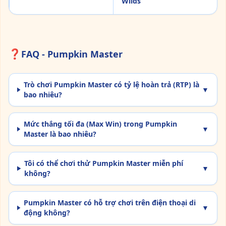
Wilds
❓
FAQ - Pumpkin Master
Trò chơi Pumpkin Master có tỷ lệ hoàn trả (RTP) là
▼
bao nhiêu?
Mức thắng tối đa (Max Win) trong Pumpkin
▼
Master là bao nhiêu?
Tôi có thể chơi thử Pumpkin Master miễn phí
▼
không?
Pumpkin Master có hỗ trợ chơi trên điện thoại di
▼
động không?