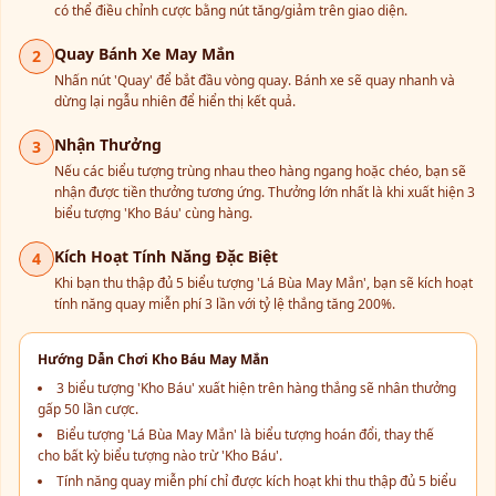
có thể điều chỉnh cược bằng nút tăng/giảm trên giao diện.
Quay Bánh Xe May Mắn
2
Nhấn nút 'Quay' để bắt đầu vòng quay. Bánh xe sẽ quay nhanh và
dừng lại ngẫu nhiên để hiển thị kết quả.
Nhận Thưởng
3
Nếu các biểu tượng trùng nhau theo hàng ngang hoặc chéo, bạn sẽ
nhận được tiền thưởng tương ứng. Thưởng lớn nhất là khi xuất hiện 3
biểu tượng 'Kho Báu' cùng hàng.
Kích Hoạt Tính Năng Đặc Biệt
4
Khi bạn thu thập đủ 5 biểu tượng 'Lá Bùa May Mắn', bạn sẽ kích hoạt
tính năng quay miễn phí 3 lần với tỷ lệ thắng tăng 200%.
Hướng Dẫn Chơi Kho Báu May Mắn
3 biểu tượng 'Kho Báu' xuất hiện trên hàng thắng sẽ nhân thưởng
gấp 50 lần cược.
Biểu tượng 'Lá Bùa May Mắn' là biểu tượng hoán đổi, thay thế
cho bất kỳ biểu tượng nào trừ 'Kho Báu'.
Tính năng quay miễn phí chỉ được kích hoạt khi thu thập đủ 5 biểu