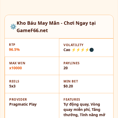
Kho Báu May Mắn - Chơi Ngay tại
⚙️
GameF66.net
RTP
VOLATILITY
96.5%
Cao ⚡⚡⚡⚡🌑
MAX WIN
PAYLINES
x10000
20
REELS
MIN BET
5x3
$0.20
PROVIDER
FEATURES
Pragmatic Play
Tự động quay, Vòng
quay miễn phí, Tăng
thưởng, Tính năng mở