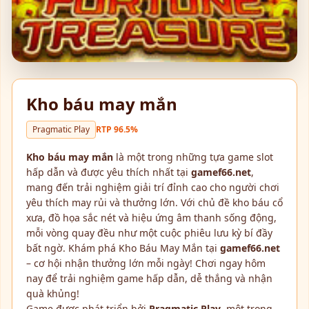
▶
Kho báu may mắn
Pragmatic Play
RTP 96.5%
Kho báu may mắn
là một trong những tựa game slot
hấp dẫn và được yêu thích nhất tại
gamef66.net
,
mang đến trải nghiệm giải trí đỉnh cao cho người chơi
yêu thích may rủi và thưởng lớn. Với chủ đề kho báu cổ
xưa, đồ họa sắc nét và hiệu ứng âm thanh sống động,
mỗi vòng quay đều như một cuộc phiêu lưu kỳ bí đầy
bất ngờ. Khám phá Kho Báu May Mắn tại
gamef66.net
– cơ hội nhận thưởng lớn mỗi ngày! Chơi ngay hôm
nay để trải nghiệm game hấp dẫn, dễ thắng và nhận
quà khủng!
Game được phát triển bởi
Pragmatic Play
, một trong