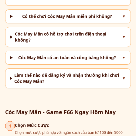
Có thể chơi Cóc May Mắn miễn phí không?
▼
Cóc May Mắn có hỗ trợ chơi trên điện thoại
▼
không?
Cóc May Mắn có an toàn và công bằng không?
▼
Làm thế nào để đăng ký và nhận thưởng khi chơi
▼
Cóc May Mắn?
Cóc May Mắn - Game F66 Ngay Hôm Nay
Chọn Mức Cược
1
Chọn mức cược phù hợp với ngân sách của bạn từ 100 đến 5000