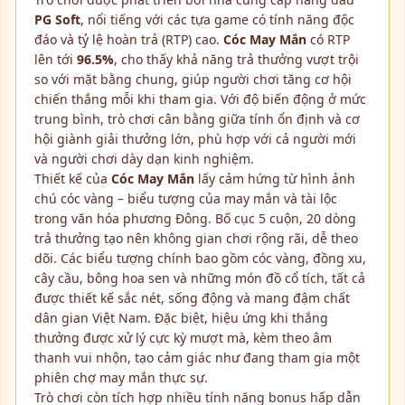
PG Soft
, nổi tiếng với các tựa game có tính năng độc
đáo và tỷ lệ hoàn trả (RTP) cao.
Cóc May Mắn
có RTP
lên tới
96.5%
, cho thấy khả năng trả thưởng vượt trội
so với mặt bằng chung, giúp người chơi tăng cơ hội
chiến thắng mỗi khi tham gia. Với độ biến động ở mức
trung bình, trò chơi cân bằng giữa tính ổn định và cơ
hội giành giải thưởng lớn, phù hợp với cả người mới
và người chơi dày dạn kinh nghiệm.
Thiết kế của
Cóc May Mắn
lấy cảm hứng từ hình ảnh
chú cóc vàng – biểu tượng của may mắn và tài lộc
trong văn hóa phương Đông. Bố cục 5 cuộn, 20 dòng
trả thưởng tạo nên không gian chơi rộng rãi, dễ theo
dõi. Các biểu tượng chính bao gồm cóc vàng, đồng xu,
cây cầu, bông hoa sen và những món đồ cổ tích, tất cả
được thiết kế sắc nét, sống động và mang đậm chất
dân gian Việt Nam. Đặc biệt, hiệu ứng khi thắng
thưởng được xử lý cực kỳ mượt mà, kèm theo âm
thanh vui nhộn, tạo cảm giác như đang tham gia một
phiên chợ may mắn thực sự.
Trò chơi còn tích hợp nhiều tính năng bonus hấp dẫn