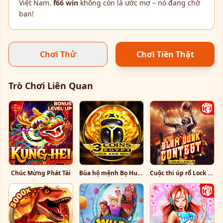
Việt Nam.
f66 win
không còn là ước mơ – nó đang chờ
bạn!
Chơi Thử
Chơi Tiền Thật
Trò Chơi Liên Quan
Chúc Mừng Phát Tài
Bùa hộ mệnh Bọ Hung - Tập hồng vận
Cuộc thi úp rổ Lock 2 Spin