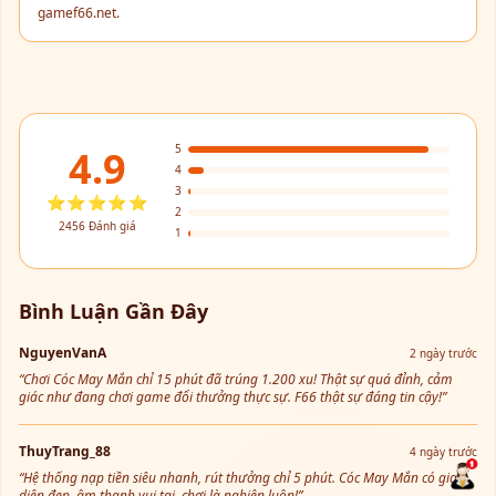
gamef66.net.
5
4.9
4
3
⭐⭐⭐⭐⭐
2
2456 Đánh giá
1
Bình Luận Gần Đây
NguyenVanA
2 ngày trước
“Chơi Cóc May Mắn chỉ 15 phút đã trúng 1.200 xu! Thật sự quá đỉnh, cảm
giác như đang chơi game đổi thưởng thực sự. F66 thật sự đáng tin cậy!”
ThuyTrang_88
4 ngày trước
“Hệ thống nạp tiền siêu nhanh, rút thưởng chỉ 5 phút. Cóc May Mắn có giao
diện đẹp, âm thanh vui tai, chơi là nghiện luôn!”