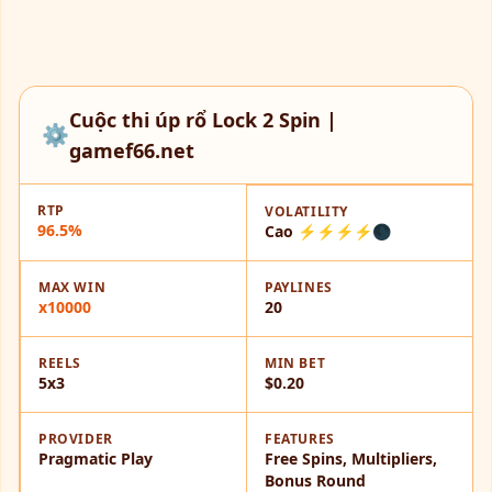
Cuộc thi úp rổ Lock 2 Spin |
⚙️
gamef66.net
RTP
VOLATILITY
96.5%
Cao ⚡⚡⚡⚡🌑
MAX WIN
PAYLINES
x10000
20
REELS
MIN BET
5x3
$0.20
PROVIDER
FEATURES
Pragmatic Play
Free Spins, Multipliers,
Bonus Round