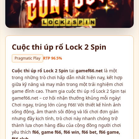
▶
Cuộc thi úp rổ Lock 2 Spin
Pragmatic Play
RTP 96.5%
Cuộc thi úp rổ Lock 2 Spin
tại
gamef66.net
là một
trong những trò chơi hấp dẫn nhất hiện nay, kết hợp
giữa kỹ năng và may mắn trong một trải nghiệm chơi
game đỉnh cao. Tham gia cuộc thi úp rổ Lock 2 Spin tại
gamef66.net – cơ hội nhận thưởng khủng mỗi ngày!
Chơi ngay, trúng lớn cùng F66! Với thiết kế hình ảnh
sống động, âm thanh sôi động và lối chơi đơn giản
nhưng đầy kịch tính, trò chơi này nhanh chóng trở
thành lựa chọn hàng đầu của cộng đồng người chơi
yêu thích
f66, game f66, f66 win, f66 bet, f66 game,
f66 club
.