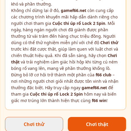
khó và phần thưởng.
Không chỉ dừng lại ở đó,
gamef66.net
còn cung cấp
các chương trình khuyến mãi hấp dẫn dành riêng cho
người chơi tham gia
Cuộc thi úp rổ Lock 2 Spin
. Mỗi
ngày, hàng ngàn người chơi đã giành được phần
thưởng từ vài trăm đến hàng chục triệu đồng. Người
dùng có thể thử nghiệm miễn phí với chế độ
Chơi thử
trước khi đặt cược thật, giúp làm quen với luật chơi và
chiến thuật hiệu quả. Khi đã sẵn sàng, hãy chọn
Chơi
thật
và trải nghiệm cảm giác hồi hộp khi từng cú ném
bóng rổ vang lên, mang về phần thưởng khổng lồ.
Đừng bỏ lỡ cơ hội trở thành một phần của
f66 club
–
nơi những người chơi giỏi nhất được tôn vinh và nhận
thưởng đặc biệt. Hãy truy cập ngay
gamef66.net
để
tham gia
Cuộc thi úp rổ Lock 2 Spin
hôm nay và biến
giấc mơ trúng lớn thành hiện thực cùng
f66 win
!
Chơi thử
Chơi thật