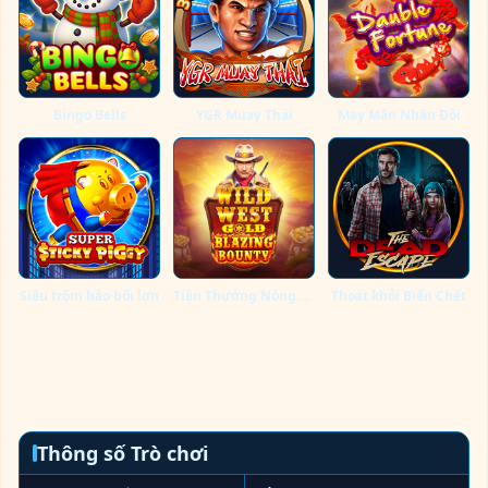
Bingo Bells
YGR Muay Thái
May Mắn Nhân Đôi
Siêu trộm bảo bối lợn
Tiền Thưởng Nóng Bỏng Cao Bồi Miền Tây
Thoát khỏi Biển Chết
Thông số Trò chơi