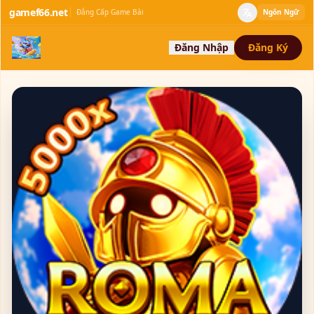
gamef66.net
Đẳng Cấp Game Bài
Ngôn Ngữ
Đăng Nhập
Đăng Ký